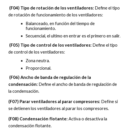
(
F
04)
Tipo de rotación de los ventiladores
:
Define el tipo
de rotación de funcionamiento de los
ventiladores
:
Balanceado, en función del tiempo de
funcionamiento.
Secuencial, el ultimo en entrar es el primero en salir.
(
F
05)
Tipo de control de los ventiladores
:
Define el tipo
de control de los
ventiladores
:
Zona neutra.
Proporcional.
(
F
06)
Ancho de banda de regulación de la
condensación
:
Define el ancho de banda de regulación de
la
condensación
.
(
F
07)
Parar ventiladores al parar compresores
:
Define si
se detienen los ventiladores al parar los compresores.
(
F
08)
Condensación flotante
:
Activa o desactiva la
condensación flotante.