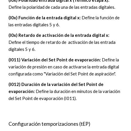
(
I
0
x
)
Polaridad entrada digital x (Térmico etapa x)
:
Define la polaridad de cada una de las entradas digitales.
(I0
x
)
Función de la entrada digital x
:
Define la función de
las entradas digitales 5 y 6.
(I0
x
)
Retardo de activación de la entrada digital x
:
Define el tiempo de retardo de
activación de las entrada
digitales 5 y 6.
(I01
1
)
Variación del Set Point de evaporación
:
Define la
variación de presión en caso de activarse la entrada digital
configurada como "Variación del Set Point de aspiración".
(I01
2
)
Duración de la variación del Set Point de
evaporación
:
Define la duración en minutos de la variación
del Set Point de evaporación (I011).
Configuración
temporizaciones
(
tEP
)