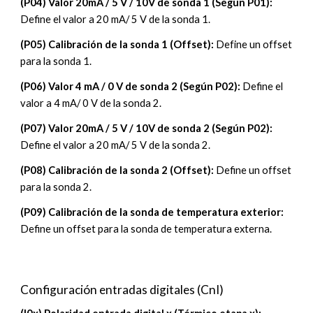
(P0
4
)
Valor 20mA / 5 V / 10V de sonda 1 (Según P01)
:
Define el valor a
20
mA/
5
V de la sonda 1.
(P0
5
)
Calibración de la sonda 1 (Offset)
:
Define un offset
para la sonda 1.
(P0
6
)
Valor 4 mA / 0 V de sonda 2 (Según P02)
:
Define el
valor a 4 mA/ 0 V de la sonda
2
.
(P0
7
)
Valor 20mA / 5 V / 10V de sonda 2 (Según P02)
:
Define el valor a 20 mA/ 5 V de la sonda
2
.
(P0
8
)
Calibración de la sonda 2 (Offset)
:
Define un offset
para la sonda
2.
(P0
9
)
Calibración de la sonda de temperatura exterior
:
Define un offset para la sonda
de temperatura externa
.
Configuración
entradas digitales
(
CnI
)