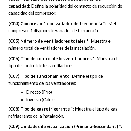
capacidad
:
Define la polaridad del contacto de reducción de
capacidad del compresor.
(C
04
)
Compresor 1 con variador de frecuencia
*
:
.
si el
compresor 1
dispone de variador de frecuencia.
(C
05
)
Número de ventiladores totales
*
:
Muestra el
número total de ventiladores de la instalación.
(C
06
)
Tipo de control de los ventiladores
*
:
Muestra el
tipo de control de los ventiladores.
(C07) Tipo de
funcionamiento
:
Define el tipo de
funcionamiento de los ventiladores:
Directo (Frio)
Inverso (Calor)
(C
08
)
Tipo de gas refrigerante
*
:
Muestra el tipo de gas
refrigerante de la instalación.
(C
09
)
Unidades de visualización (Primaria-Secundaria)
*
: