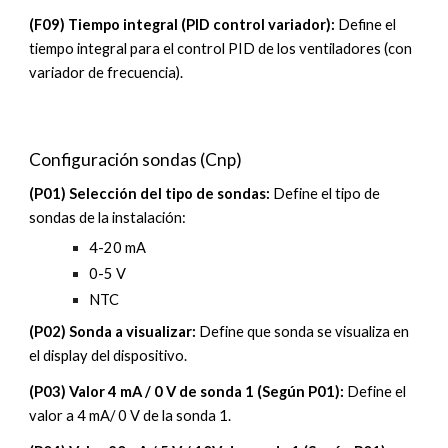
(
F
09)
Tiempo integral (PID control variador)
:
Define el
tiempo integral para el control PID de los ventiladores (con
variador de frecuencia).
Configuración
sondas
(Cn
p
)
(P01) Selección del tipo de sondas
:
Define el tipo de
sondas de la instalación:
4-20 mA
0-5 V
NTC
(P0
2
)
Sonda a visualizar
:
Define que sonda se visualiza en
el display del dispositivo.
(P0
3
)
Valor 4 mA / 0 V de sonda 1 (Según P01)
:
Define el
valor a 4 mA/ 0 V de la sonda 1.