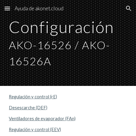
Ayuda de akonet.cloud
Skip to main content
Skip to navigation
Configuración 
AKO
-16526 / AKO-
16526A
Regulación y control (rE)
Desescarche (DEF)
Ventiladores de evaporador (FAn)
Regulación y control (EEV)