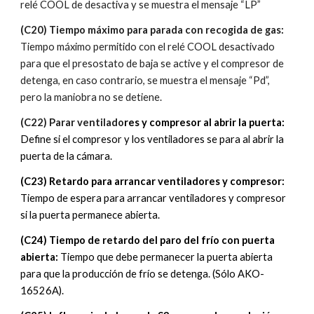
relé COOL de desactiva y se muestra el mensaje “LP”
(C20) Tiempo máximo para parada con recogida de gas:
Tiempo máximo permitido con el relé COOL desactivado 
para que el presostato de baja se active y el compresor de 
detenga, en caso contrario, se muestra el mensaje “Pd”, 
pero la maniobra no se detiene.
(C22) Parar ventilado
res y compresor al abrir la puerta: 
Define si el compresor y los ventiladores se para al abrir la 
puerta de la cámara.
(C23) Retardo para arrancar ventiladores y compresor:
Tiempo de espera para arrancar ventiladores y compresor 
si la puerta permanece abierta.
(C2
4
) Tiempo
 de r
etardo 
del paro del frío con puerta 
abierta
:
 Tiempo 
que debe permanecer la puerta abierta 
para que la producción de frío se detenga
. (Sólo AKO-
16526A).