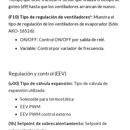
goteo (d9) hasta que los ventiladores arrancan de nuevo.
(F
10
) 
Tipo de regulación de ventiladores*
:
Muestra el 
tipo de regulación de los ventiladores de evaporador
 (Sólo 
AKO-16526
):
ON/OFF: Control ON/OFF por salida de relé.
Variable: Control por variador de frecuencia.
Regulación y control 
(
EEV
)
(u00) Tipo de válvula expansión: 
Tipo de válvula de 
expansión utilizada:
Solenoide para termostática
EEV PWM
EEV PWM control externo
(Sh) Setpoint de sobrecalentamiento: 
Setpoint de 