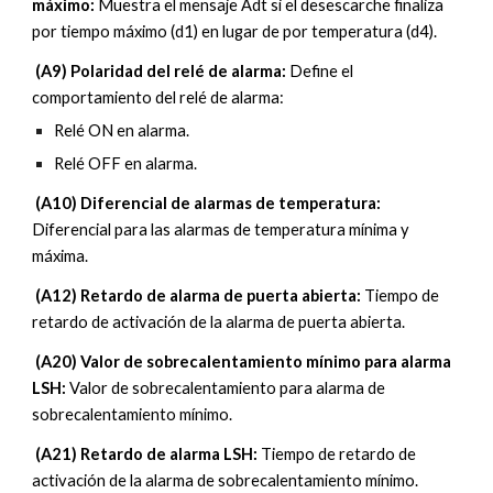
máximo: 
Muestra el mensaje Adt si el desescarche finaliza 
por tiempo máximo (d1) en lugar de por temperatura (d4).
 (A9) Polaridad del relé de alarma: 
Define el 
comportamiento del relé de alarma:
Relé 
ON 
en alarma.
Relé 
OFF 
en alarma.
 (A10) Diferencial de alarmas de temperatura: 
Diferencial para las alarmas de temperatura mínima y 
máxima.
 (A12) Retardo de alarma de puerta abierta: 
Tiempo de 
retardo de activación de la alarma de puerta abierta.
 (A
20
) 
Valor de sobrecalentamiento mínimo para alarma 
LSH
: 
Valor de sobrecalentamiento para alarma de 
sobrecalentamiento mínimo.
 (A2
1
) 
Retardo de alarma LSH
: 
Tiempo de retardo de 
activación de la alarma de sobrecalentamiento mínimo.