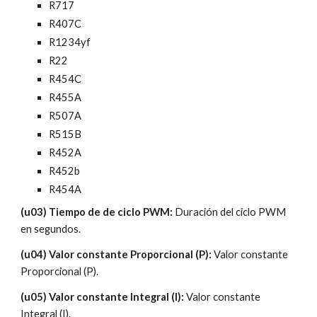
R717
R407C
R1234yf
R22
R454C
R455A
R507A
R515B
R452A
R452b
R454A
(u03) Tiempo de de ciclo PWM: 
Duración del ciclo PWM 
en segundos.
(u04) Valor constante Proporcional (P): 
Valor constante 
Proporcional (P).
(u05) Valor constante Integral (I):
 Valor constante 
Integral (I).