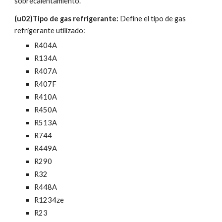
sobrecalentamiento.
(u02)Tipo de gas refrigerante: 
Define el tipo de gas 
refrigerante utilizado:
R404A
R134A
R407A
R407F
R410A
R450A
R513A
R744
R449A
R290
R32
R448A
R1234ze
R23