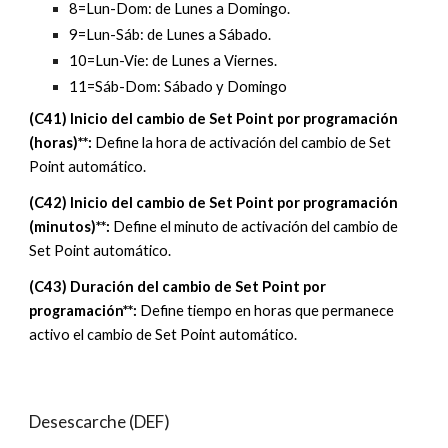
8=Lun-Dom: de Lunes a Domingo. 
9=Lun-Sáb: de Lunes a Sábado. 
10=Lun-Vie: de Lunes a Viernes. 
11=Sáb-Dom: Sábado y Domingo
(C4
1
) 
Inicio del cambio de S
et Point por programación 
(horas)**: 
Define 
la
hora de 
activación del cambio de Set 
Point automátic
o.
(C4
2
) Inicio del cambio de Set Point por programación 
(
minutos
)**: 
Define 
el minuto 
de activación del cambio de 
Set Point automático.
(C4
3
) 
Duración
 del cambio de Set Point por 
programación**: 
Define 
tiempo en horas que permanece 
activo el cambio de Set Point automático.
Desescarche (DEF)