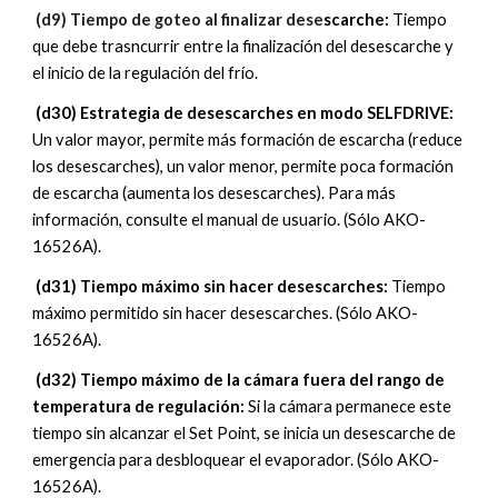
 (d9) Tiempo de goteo al finalizar dese
scarche: 
Tiempo 
que debe trasncurrir entre la finalización del desescarche y 
el inicio de la regulación del frío.
 (d
30
) 
Estrategia de desescarches en modo SELFDRIVE
: 
Un valor mayor, permite más formación de escarcha (reduce 
los desescarches), un valor menor, permite poca formación 
de escarcha (aumenta los desescarches). Para más 
información, consulte el manual de usuario.
 (Sólo AKO-
16526A).
 (d
31
) Tiempo 
máximo sin hacer desescarches
: 
Tiempo 
máximo permitido sin hacer desescarches.
 (Sólo AKO-
16526A).
 (d
32
) Tiempo 
máximo de la cámara fuera del rango de 
temperatura de regulación
: 
Si la cámara permanece este 
tiempo sin alcanzar el Set Point, se inicia un desescarche de 
emergencia para desbloquear el evaporador.
 (Sólo AKO-
16526A).