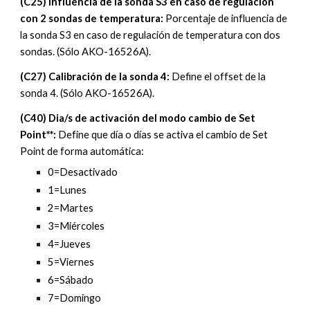
(C2
5
) 
Influencia de la sonda S3 en caso de regulación 
con 2 sondas de temperatura
:
Porcentaje de influencia de 
la sonda S3 en caso de regulación de temperatura con dos 
sondas. 
(Sólo AKO-16526A).
(C2
7
) 
Calibración de la sonda 4
:
 Define el offset de la 
sonda 
4
. (Sólo AKO-16526A).
(C40) Dia/s de activación del modo cambio de Set 
Point**: 
Define que día o días se activa el cambio de Set 
Point de forma automática:
0=Desactivado
1=Lunes
2=Martes
3=Miércoles
4=Jueves
5=Viernes
6=Sábado
7=Domingo